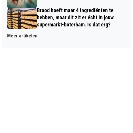
Brood hoeft maar 4 ingrediënten te
hebben, maar dit zit er écht in jouw
supermarkt-boterham. Is dat erg?
Meer artikelen