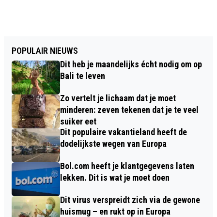
POPULAIR NIEUWS
Dit heb je maandelijks écht nodig om op
Bali te leven
Zo vertelt je lichaam dat je moet
minderen: zeven tekenen dat je te veel
suiker eet
Dit populaire vakantieland heeft de
dodelijkste wegen van Europa
Bol.com heeft je klantgegevens laten
lekken. Dit is wat je moet doen
Dit virus verspreidt zich via de gewone
huismug – en rukt op in Europa