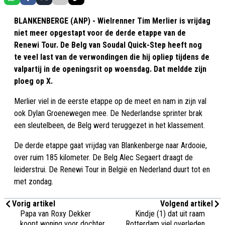
BLANKENBERGE (ANP) - Wielrenner Tim Merlier is vrijdag
niet meer opgestapt voor de derde etappe van de
Renewi Tour. De Belg van Soudal Quick-Step heeft nog
te veel last van de verwondingen die hij opliep tijdens de
valpartij in de openingsrit op woensdag. Dat meldde zijn
ploeg op X.
Merlier viel in de eerste etappe op de meet en nam in zijn val
ook Dylan Groenewegen mee. De Nederlandse sprinter brak
een sleutelbeen, de Belg werd teruggezet in het klassement.
De derde etappe gaat vrijdag van Blankenberge naar Ardooie,
over ruim 185 kilometer. De Belg Alec Segaert draagt de
leiderstrui. De Renewi Tour in België en Nederland duurt tot en
met zondag.
Vorig artikel
Volgend artikel
Papa van Roxy Dekker
Kindje (1) dat uit raam
koopt woning voor dochter
Rotterdam viel overleden