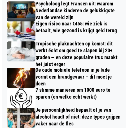
Psycholoog legt Fransen uit: waarom
Nederlandse kinderen de gelukkigste
van de wereld zijn
Eigen risico naar €455: wie ziek is
betaalt, wie gezond is krijgt geld terug
Tropische plaknachten op komst: dit
werkt écht om goed te slapen bij 20+
graden — en deze populaire truc maakt
het juist erger
De oude mobiele telefoon in je lade
vormt een brandgevaar – dit moet je
doen
7 slimme manieren om 1000 euro te
sparen (en welke echt werkt)
Je persoonlijkheid bepaalt of je van
alcohol houdt of niet: deze types grijpen
vaker naar de fles