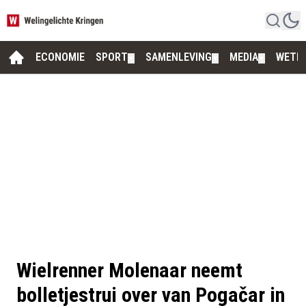
ECONOMIE
SPORT
SAMENLEVING
MEDIA
WETE
▼
▼
▼
Wielrenner Molenaar neemt
bolletjestrui over van Pogačar in