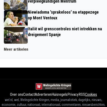
verpleegkundigen Mentrum
Niewiadoma 'sprakeloos' na etappezege
op Mont Ventoux
Italië wil grenscontroles niet intrekken na
dreigement Spanje
Meer artikelen
Over ons
Contact
Adverteren
Huisregels
Privacy
RSS
Cookies
wel.nl, wel, Welingelichte Kringen, media, journalistiek, dagelijks, nieuws,
economie, cultuur, nationaal, internationaal, commentaren, nieuwsberichten,