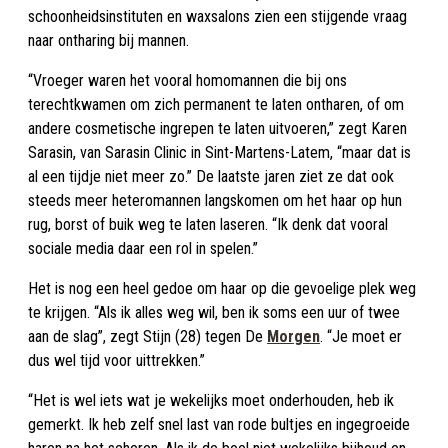
schoonheidsinstituten en waxsalons zien een stijgende vraag
naar ontharing bij mannen.
“Vroeger waren het vooral homomannen die bij ons
terechtkwamen om zich permanent te laten ontharen, of om
andere cosmetische ingrepen te laten uitvoeren,” zegt Karen
Sarasin, van Sarasin Clinic in Sint-Martens-Latem, “maar dat is
al een tijdje niet meer zo.” De laatste jaren ziet ze dat ook
steeds meer heteromannen langskomen om het haar op hun
rug, borst of buik weg te laten laseren. “Ik denk dat vooral
sociale media daar een rol in spelen.”
Het is nog een heel gedoe om haar op die gevoelige plek weg
te krijgen. “Als ik alles weg wil, ben ik soms een uur of twee
aan de slag”, zegt Stijn (28) tegen De
Morgen
. “Je moet er
dus wel tijd voor uittrekken.”
“Het is wel iets wat je wekelijks moet onderhouden, heb ik
gemerkt. Ik heb zelf snel last van rode bultjes en ingegroeide