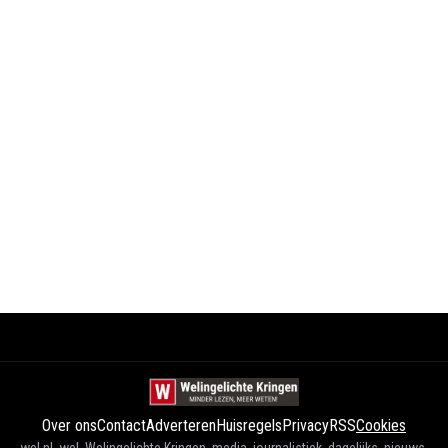
Over ons
Contact
Adverteren
Huisregels
Privacy
RSS
Cookies
wel.nl, wel, Welingelichte Kringen, media, journalistiek, dagelijks, nieuws,