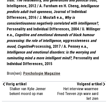
trust. The relati
­ability,
and generalized and political trust,
Intelligence, 2012 / A. Furnham en H. Cheng,
Intelligence
predicts adult trait openness,
Journal of Individual
Differences, 2016 / J. Moutafi e.a.,
Why is
conscientiousness negatively correlated with intelligence?,
Personality and Individual Differences
,
2004 / U. Willinger
e.a.,
Cognitive and emotional demands of black humour
processing: the role of intelligence,
­aggressiveness
and
mood,
Cognitive
Processing, 2017 / A. Penney e.a.,
Intelligence and emotional disorders: is the worrying and
ruminating mind a more intelligent mind?,
Personality and
Individual Differences, 2015
Bron(nen):
Psychologie Magazine
Vorig artikel
Volgend artikel
Stalker van Kylie Jenner
Het interview waarmee
bekent moord op man
Fred Teeven zijn ware aard
liet zien