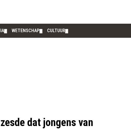
IA
WETENSCHAP
CULTUUR
▼
▼
▼
 zesde dat jongens van