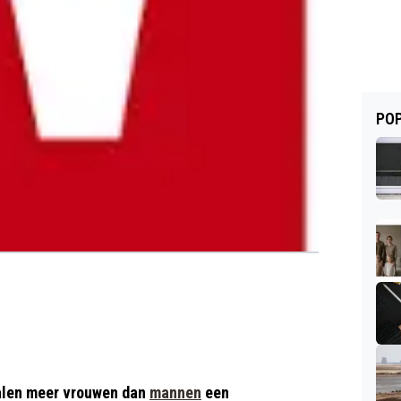
POP
alen meer vrouwen dan
mannen
een