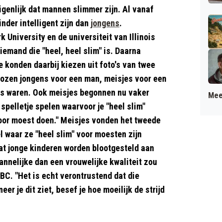
igenlijk dat mannen slimmer zijn. Al vanaf
nder intelligent zijn dan
jongens
.
 University en de universiteit van Illinois
iemand die "heel, heel slim" is. Daarna
 konden daarbij kiezen uit foto's van twee
 kozen jongens voor een man, meisjes voor een
es waren. Ook meisjes begonnen nu vaker
Mee
pelletje spelen waarvoor je "heel slim"
 voor moest doen." Meisjes vonden het tweede
l waar ze "heel slim" voor moesten zijn
at jonge kinderen worden blootgesteld aan
mannelijke dan een vrouwelijke kwaliteit zou
BBC. "Het is echt verontrustend dat die
er je dit ziet, besef je hoe moeilijk de strijd