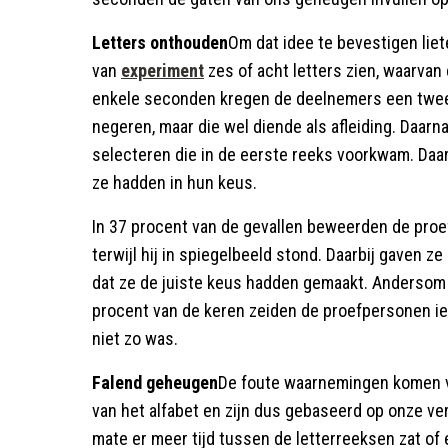
Letters onthouden
Om dat idee te bevestigen lie
van
experiment
zes of acht letters zien, waarvan
enkele seconden kregen de deelnemers een tweed
negeren, maar die wel diende als afleiding. Daarn
selecteren die in de eerste reeks voorkwam. Da
ze hadden in hun keus.
In 37 procent van de gevallen beweerden de proe
terwijl hij in spiegelbeeld stond. Daarbij gaven z
dat ze de juiste keus hadden gemaakt. Andersom 
procent van de keren zeiden de proefpersonen iet
niet zo was.
Falend geheugen
De foute waarnemingen komen v
van het alfabet en zijn dus gebaseerd op onze ve
mate er meer tijd tussen de letterreeksen zat of e