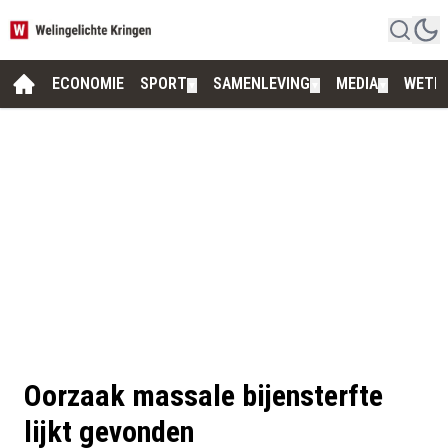
ECONOMIE
SPORT
SAMENLEVING
MEDIA
WETE
▼
▼
▼
Oorzaak massale bijensterfte
lijkt gevonden