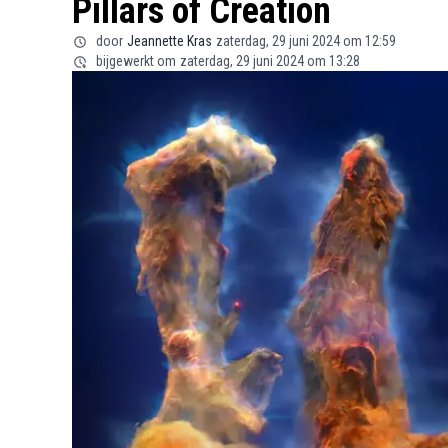
Pillars of Creation
door
Jeannette Kras
zaterdag, 29 juni 2024 om 12:59
bijgewerkt om
zaterdag, 29 juni 2024 om 13:28