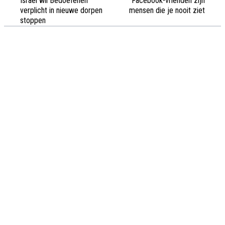
Israel wil Bedoeïenen
Facebook-vrienden zijn
verplicht in nieuwe dorpen
mensen die je nooit ziet
stoppen