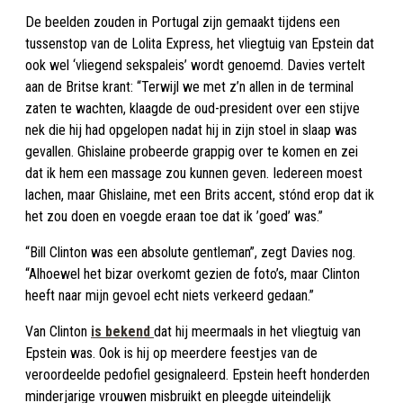
De beelden zouden in Portugal zijn gemaakt tijdens een
tussenstop van de Lolita Express, het vliegtuig van Epstein dat
ook wel ‘vliegend sekspaleis’ wordt genoemd. Davies vertelt
aan de Britse krant: “Terwijl we met z’n allen in de terminal
zaten te wachten, klaagde de oud-president over een stijve
nek die hij had opgelopen nadat hij in zijn stoel in slaap was
gevallen. Ghislaine probeerde grappig over te komen en zei
dat ik hem een massage zou kunnen geven. Iedereen moest
lachen, maar Ghislaine, met een Brits accent, stónd erop dat ik
het zou doen en voegde eraan toe dat ik ’goed’ was.”
“Bill Clinton was een absolute gentleman”, zegt Davies nog.
“Alhoewel het bizar overkomt gezien de foto’s, maar Clinton
heeft naar mijn gevoel echt niets verkeerd gedaan.”
Van Clinton
is bekend
dat hij meermaals in het vliegtuig van
Epstein was. Ook is hij op meerdere feestjes van de
veroordeelde pedofiel gesignaleerd. Epstein heeft honderden
minderjarige vrouwen misbruikt en pleegde uiteindelijk