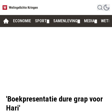
ECONOMIE
SPORT
SAMENLEVING
MEDIA
WETE
▼
▼
▼
'Boekpresentatie dure grap voor
Hari'