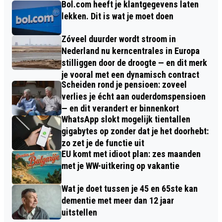
Bol.com heeft je klantgegevens laten
lekken. Dit is wat je moet doen
Zóveel duurder wordt stroom in
Nederland nu kerncentrales in Europa
stilliggen door de droogte — en dit merk
je vooral met een dynamisch contract
Scheiden rond je pensioen: zoveel
verlies je écht aan ouderdomspensioen
— en dit verandert er binnenkort
WhatsApp slokt mogelijk tientallen
gigabytes op zonder dat je het doorhebt:
zo zet je de functie uit
EU komt met idioot plan: zes maanden
met je WW-uitkering op vakantie
Wat je doet tussen je 45 en 65ste kan
dementie met meer dan 12 jaar
uitstellen