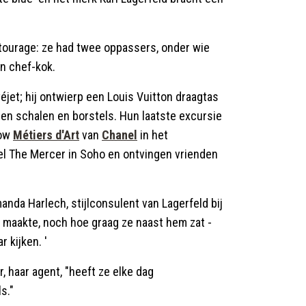
tourage: ze had twee oppassers, onder wie
n chef-kok.
véjet; hij ontwierp een Louis Vuitton draagtas
ren schalen en borstels. Hun laatste excursie
ow
Métiers d'Art
van
Chanel
in het
el The Mercer in Soho en ontvingen vrienden
anda Harlech, stijlconsulent van Lagerfeld bij
m maakte, noch hoe graag ze naast hem zat -
r kijken. '
r, haar agent, "heeft ze elke dag
s."