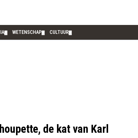
IA
WETENSCHAP
CULTUUR
▼
▼
▼
houpette, de kat van Karl