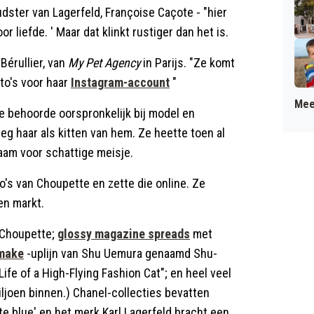
dster van Lagerfeld, Françoise Caçote - "hier
r liefde. ' Maar dat klinkt rustiger dan het is.
Bérullier, van
My Pet Agency
in Parijs. "Ze komt
to's voor haar
Instagram-account
"
Mee
 behoorde oorspronkelijk bij model en
eeg haar als kitten van hem. Ze heette toen al
aam voor schattige meisje.
o's van Choupette en zette die online. Ze
en markt.
 Choupette;
glossy magazine spreads
met
make
-uplijn van Shu Uemura genaamd Shu-
ife of a High-Flying Fashion Cat"; en heel veel
iljoen binnen.) Chanel-collecties bevatten
 blue' en het merk Karl Lagerfeld bracht een