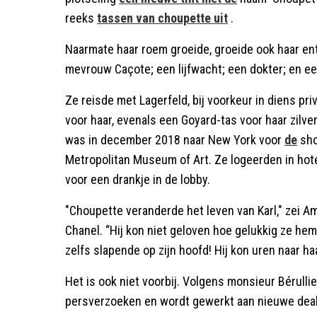
reeks
tassen van choupette uit
.
Naarmate haar roem groeide, groeide ook haar en
mevrouw Caçote; een lijfwacht; een dokter; en ee
Ze reisde met Lagerfeld, bij voorkeur in diens pri
voor haar, evenals een Goyard-tas voor haar zilve
was in december 2018 naar New York voor
de
sh
Metropolitan Museum of Art. Ze logeerden in hot
voor een drankje in de lobby.
"Choupette veranderde het leven van Karl," zei Am
Chanel. “Hij kon niet geloven hoe gelukkig ze he
zelfs slapende op zijn hoofd! Hij kon uren naar haa
Het is ook niet voorbij. Volgens monsieur Bérullie
persverzoeken en wordt gewerkt aan nieuwe deal