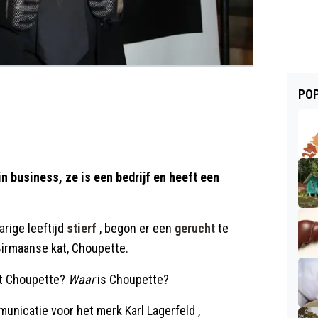
POP
n business, ze is een bedrijf en heeft een
rige leeftijd
stierf
, begon er een
gerucht
te
 Birmaanse kat, Choupette.
et Choupette?
Waar
is Choupette?
nicatie voor het merk Karl Lagerfeld ,