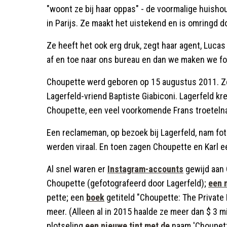
"woont ze bij haar oppas" - de voormalige huishou
in Parijs. Ze maakt het uistekend en is omringd doo
Ze heeft het ook erg druk, zegt haar agent, Lucas 
af en toe naar ons bureau en dan we maken we fo
Choupette werd geboren op 15 augustus 2011. Ze
Lagerfeld-vriend Baptiste Giabiconi. Lagerfeld kr
Choupette, een veel voorkomende Frans troeteln
Een reclameman, op bezoek bij Lagerfeld, nam fot
werden viraal. En toen zagen Choupette en Karl e
Al snel waren er
Instagram-accounts
gewijd aan
Choupette (gefotografeerd door Lagerfeld);
een 
pette; een
boek
getiteld "Choupette: The Private L
meer. (Alleen al in 2015 haalde ze meer dan $ 3 m
plotseling
een nieuwe tint met de
naam 'Choupette