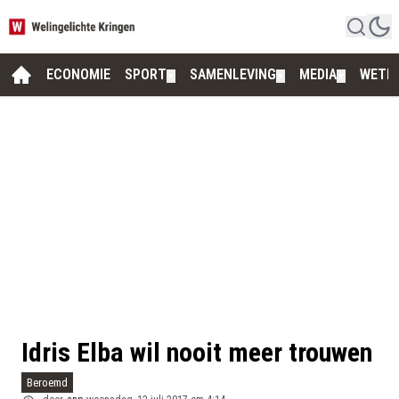
ECONOMIE
SPORT
SAMENLEVING
MEDIA
WETE
▼
▼
▼
Idris Elba wil nooit meer trouwen
Beroemd