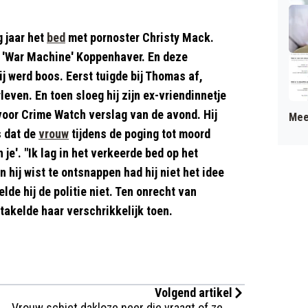
 jaar het
bed
met pornoster Christy Mack.
 'War Machine' Koppenhaver. En deze
 werd boos. Eerst tuigde bij Thomas af,
leven. En toen sloeg hij zijn ex-vriendinnetje
 voor Crime Watch verslag van de avond. Hij
Mee
s dat de
vrouw
tijdens de poging tot moord
je'. "Ik lag in het verkeerde bed op het
hij wist te ontsnappen had hij niet het idee
elde hij de politie niet. Ten onrecht van
takelde haar verschrikkelijk toen.
Volgend artikel
Vrouw schiet dakloze neer die vraagt of ze