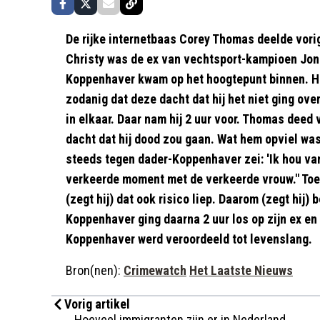
De rijke internetbaas Corey Thomas deelde vorig
Christy was de ex van vechtsport-kampioen Jon
Koppenhaver kwam op het hoogtepunt binnen. Hij
zodanig dat deze dacht dat hij het niet ging over
in elkaar. Daar nam hij 2 uur voor. Thomas deed
dacht dat hij dood zou gaan. Wat hem opviel wa
steeds tegen dader-Koppenhaver zei: 'Ik hou van 
verkeerde moment met de verkeerde vrouw." Toen 
(zegt hij) dat ook risico liep. Daarom (zegt hij) b
Koppenhaver ging daarna 2 uur los op zijn ex en 
Koppenhaver werd veroordeeld tot levenslang.
Bron(nen):
Crimewatch
Het Laatste Nieuws
Vorig artikel
Hoeveel immigranten zijn er in Nederland,