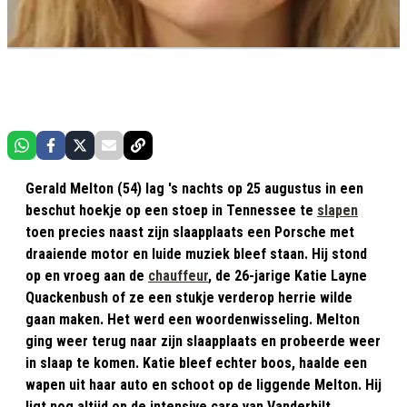
Gerald Melton (54) lag 's nachts op 25 augustus in een
beschut hoekje op een stoep in Tennessee te
slapen
toen precies naast zijn slaapplaats een Porsche met
draaiende motor en luide muziek bleef staan. Hij stond
op en vroeg aan de
chauffeur
, de 26-jarige Katie Layne
Quackenbush of ze een stukje verderop herrie wilde
gaan maken. Het werd een woordenwisseling. Melton
ging weer terug naar zijn slaapplaats en probeerde weer
in slaap te komen. Katie bleef echter boos, haalde een
wapen uit haar auto en schoot op de liggende Melton. Hij
ligt nog altijd op de intensive care van Vanderbilt