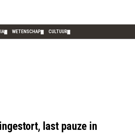
IA
WETENSCHAP
CULTUUR
▼
▼
▼
ngestort, last pauze in