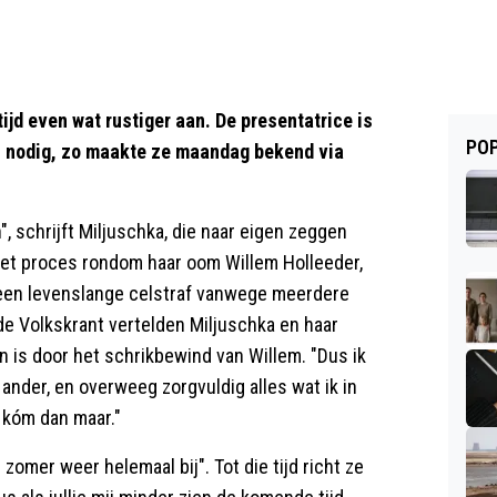
jd even wat rustiger aan. De presentatrice is
POP
elf nodig, zo maakte ze maandag bekend via
", schrijft Miljuschka, die naar eigen zeggen
 het proces rondom haar oom Willem Holleeder,
 een levenslange celstraf vanwege meerdere
t de Volkskrant vertelden Miljuschka en haar
 is door het schrikbewind van Willem. "Dus ik
 ander, en overweeg zorgvuldig alles wat ik in
; kóm dan maar."
zomer weer helemaal bij". Tot die tijd richt ze