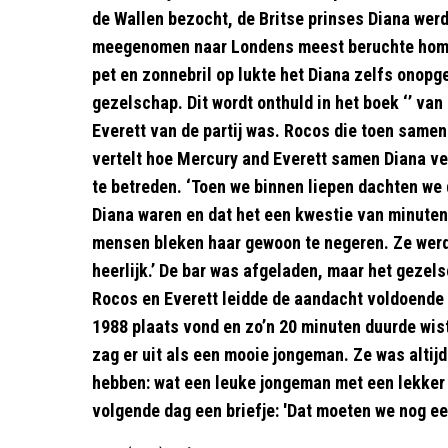
de Wallen bezocht, de Britse prinses Diana wer
meegenomen naar Londens meest beruchte homob
pet en zonnebril op lukte het Diana zelfs onopg
gezelschap. Dit wordt onthuld in het boek ‘’ va
Everett van de partij was. Rocos die toen same
vertelt hoe Mercury and Everett samen Diana ve
te betreden. ‘Toen we binnen liepen dachten we 
Diana waren en dat het een kwestie van minute
mensen bleken haar gewoon te negeren. Ze werd
heerlijk.’ De bar was afgeladen, maar het gezel
Rocos en Everett leidde de aandacht voldoende v
1988 plaats vond en zo’n 20 minuten duurde wist
zag er uit als een mooie jongeman. Ze was altij
hebben: wat een leuke jongeman met een lekker 
volgende dag een briefje: 'Dat moeten we nog ee