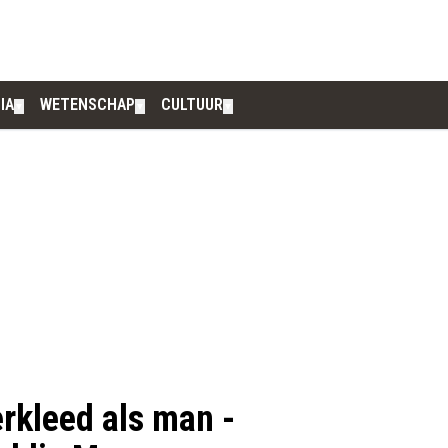
IA
WETENSCHAP
CULTUUR
▼
▼
▼
erkleed als man -