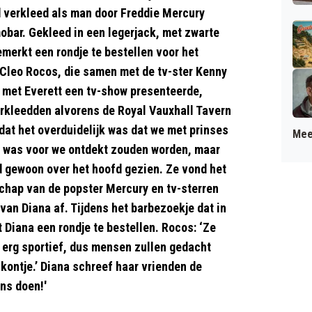
d verkleed als man door Freddie Mercury
ar. Gekleed in een legerjack, met zwarte
emerkt een rondje te bestellen voor het
n Cleo Rocos, die samen met de tv-ster Kenny
n met Everett een tv-show presenteerde,
rkleedden alvorens de Royal Vauxhall Tavern
dat het overduidelijk was dat we met prinses
Mee
n was voor we ontdekt zouden worden, maar
 gewoon over het hoofd gezien. Ze vond het
schap van de popster Mercury en tv-sterren
an Diana af. Tijdens het barbezoekje dat in
 Diana een rondje te bestellen. Rocos: ‘Ze
d erg sportief, dus mensen zullen gedacht
kontje.’ Diana schreef haar vrienden de
ns doen!'