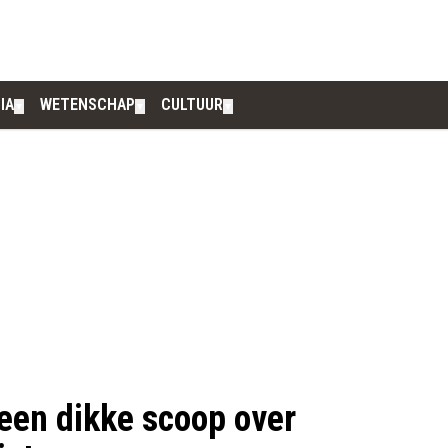
IA
WETENSCHAP
CULTUUR
▼
▼
▼
een dikke scoop over