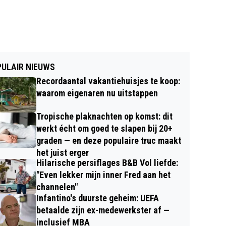
ULAIR NIEUWS
Recordaantal vakantiehuisjes te koop:
waarom eigenaren nu uitstappen
Tropische plaknachten op komst: dit
werkt écht om goed te slapen bij 20+
graden — en deze populaire truc maakt
het juist erger
Hilarische persiflages B&B Vol liefde:
"Even lekker mijn inner Fred aan het
channelen"
Infantino's duurste geheim: UEFA
betaalde zijn ex-medewerkster af —
inclusief MBA