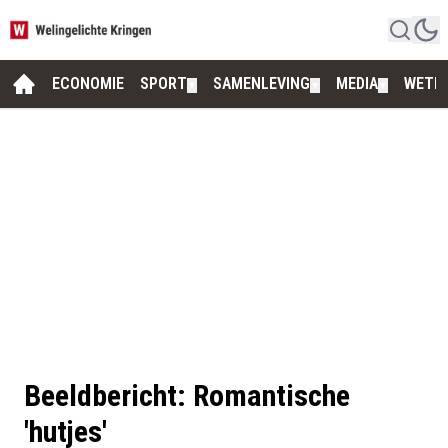
ECONOMIE
SPORT
SAMENLEVING
MEDIA
WETE
▼
▼
▼
Beeldbericht: Romantische
'hutjes'