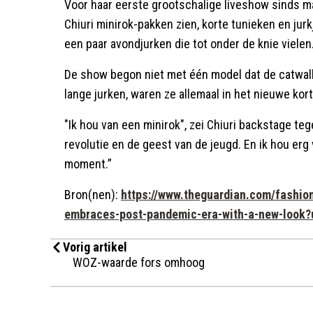
Voor haar eerste grootschalige liveshow sinds maa
Chiuri minirok-pakken zien, korte tunieken en jur
een paar avondjurken die tot onder de knie vielen
De show begon niet met één model dat de catwalk
lange jurken, waren ze allemaal in het nieuwe kor
"Ik hou van een minirok", zei Chiuri backstage t
revolutie en de geest van de jeugd. En ik hou erg
moment.”
Bron(nen):
https://www.theguardian.com/fashion
embraces-post-pandemic-era-with-a-new-look
Vorig artikel
WOZ-waarde fors omhoog