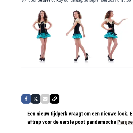
door
Désirée du Roy
donderdag, 30 september 2021 om 7:00
Een nieuw tijdperk vraagt ​​om een ​​nieuwe look.
aftrap voor de eerste post-pandemische
Parijse