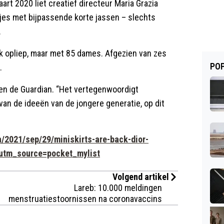
rt 2020 liet creatief directeur Maria Grazia
kjes met bijpassende korte jassen – slechts
.
 opliep, maar met 85 dames. Afgezien van zes
POP
t.
egen de Guardian. “Het vertegenwoordigt
 van de ideeën van de jongere generatie, op dit
/2021/sep/29/miniskirts-are-back-dior-
?utm_source=pocket_mylist
Volgend artikel
Lareb: 10.000 meldingen
menstruatiestoornissen na coronavaccins