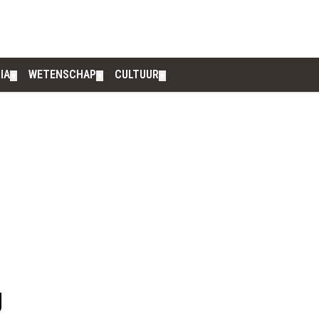
IA
WETENSCHAP
CULTUUR
▼
▼
▼
g