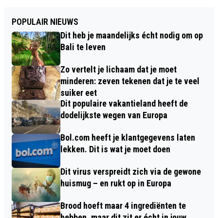
POPULAIR NIEUWS
Dit heb je maandelijks écht nodig om op
Bali te leven
Zo vertelt je lichaam dat je moet
minderen: zeven tekenen dat je te veel
suiker eet
Dit populaire vakantieland heeft de
dodelijkste wegen van Europa
Bol.com heeft je klantgegevens laten
lekken. Dit is wat je moet doen
Dit virus verspreidt zich via de gewone
huismug – en rukt op in Europa
Brood hoeft maar 4 ingrediënten te
hebben, maar dit zit er écht in jouw