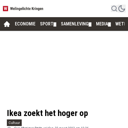
ECONOMIE
SPORT
SAMENLEVING
MEDIA
WETE
▼
▼
▼
Ikea zoekt het hoger op
Cultuur