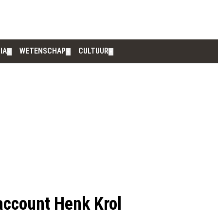
IA
WETENSCHAP
CULTUUR
▼
▼
▼
ccount Henk Krol