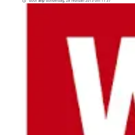
door
anp
donderdag, 28 februari 2013 om 17:37