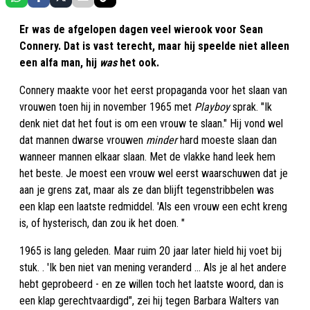
Er was de afgelopen dagen veel wierook voor Sean
Connery. Dat is vast terecht, maar hij speelde niet alleen
een alfa man, hij
was
het ook.
Connery maakte voor het eerst propaganda voor het slaan van
vrouwen toen hij in november 1965 met
Playboy
sprak. "Ik
denk niet dat het fout is om een vrouw te slaan." Hij vond wel
dat mannen dwarse vrouwen
minder
hard moeste slaan dan
wanneer mannen elkaar slaan. Met de vlakke hand leek hem
het beste. Je moest een vrouw wel eerst waarschuwen dat je
aan je grens zat, maar als ze dan blijft tegenstribbelen was
een klap een laatste redmiddel. 'Als een vrouw een echt kreng
is, of hysterisch, dan zou ik het doen. "
1965 is lang geleden. Maar ruim 20 jaar later hield hij voet bij
stuk. . 'Ik ben niet van mening veranderd ... Als je al het andere
hebt geprobeerd - en ze willen toch het laatste woord, dan is
een klap gerechtvaardigd", zei hij tegen Barbara Walters van