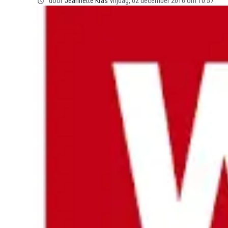
door
Jeannette Kras
vrijdag, 02 december 2016 om 10:57