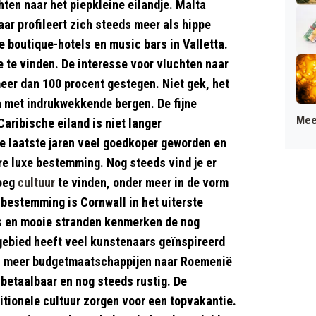
ten naar het piepkleine eilandje. Malta
ar profileert zich steeds meer als hippe
outique-hotels en music bars in Valletta.
 te vinden. De interesse voor vluchten naar
eer dan 100 procent gestegen. Niet gek, het
 met indrukwekkende bergen. De fijne
Mee
aribische eiland is niet langer
de laatste jaren veel goedkoper geworden en
e luxe bestemming. Nog steeds vind je er
noeg
cultuur
te vinden, onder meer in de vorm
 bestemming is Cornwall in het uiterste
s en mooie stranden kenmerken de nog
gebied heeft veel kunstenaars geïnspireerd
eeds meer budgetmaatschappijen naar Roemenië
r betaalbaar en nog steeds rustig. De
tionele cultuur zorgen voor een topvakantie.