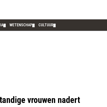
IA
WETENSCHAP
CULTUUR
▼
▼
▼
tandige vrouwen nadert