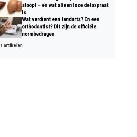
sloopt – en wat alleen loze detoxpraat
is
Wat verdient een tandarts? En een
orthodontist? Dit zijn de officiële
normbedragen
r artikelen