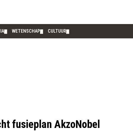
IA
WETENSCHAP
CULTUUR
▼
▼
▼
icht fusieplan AkzoNobel