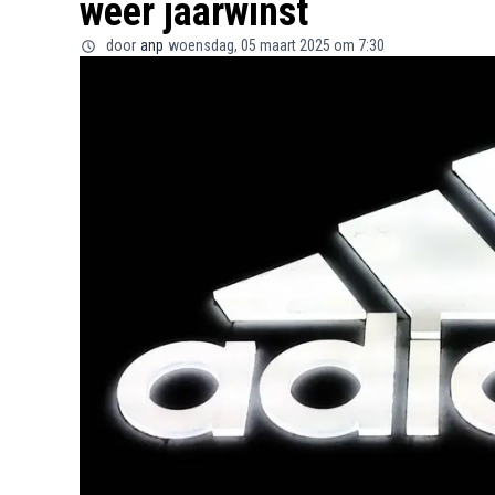
weer jaarwinst
door
anp
woensdag, 05 maart 2025 om 7:30