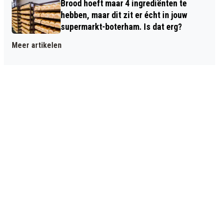
Brood hoeft maar 4 ingrediënten te
hebben, maar dit zit er écht in jouw
supermarkt-boterham. Is dat erg?
Meer artikelen