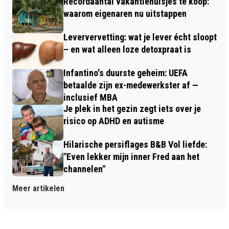
Recordaantal vakantiehuisjes te koop:
waarom eigenaren nu uitstappen
Leververvetting: wat je lever écht sloopt
– en wat alleen loze detoxpraat is
Infantino's duurste geheim: UEFA
betaalde zijn ex-medewerkster af —
inclusief MBA
Je plek in het gezin zegt iets over je
risico op ADHD en autisme
Hilarische persiflages B&B Vol liefde:
"Even lekker mijn inner Fred aan het
channelen"
Meer artikelen