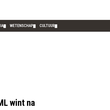
IA
WETENSCHAP
CULTUUR
▼
▼
▼
ML wint na