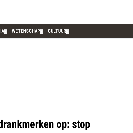
IA
WETENSCHAP
CULTUUR
▼
▼
▼
sdrankmerken op: stop