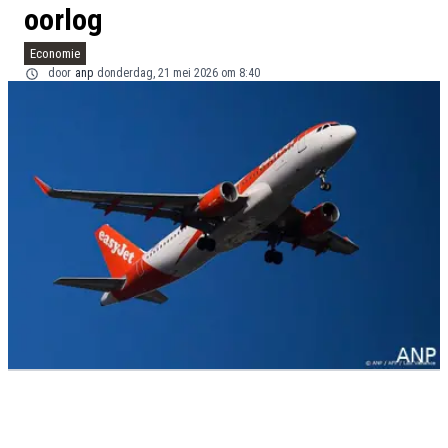
oorlog
Economie
door
anp
donderdag, 21 mei 2026 om 8:40