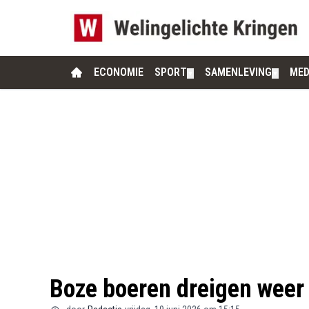
ECONOMIE
SPORT
SAMENLEVING
MED
▼
▼
Boze boeren dreigen weer