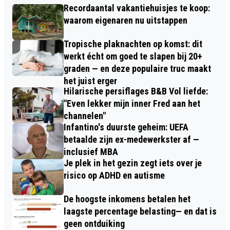
Recordaantal vakantiehuisjes te koop:
waarom eigenaren nu uitstappen
Tropische plaknachten op komst: dit
werkt écht om goed te slapen bij 20+
graden — en deze populaire truc maakt
het juist erger
Hilarische persiflages B&B Vol liefde:
"Even lekker mijn inner Fred aan het
channelen"
Infantino's duurste geheim: UEFA
betaalde zijn ex-medewerkster af —
inclusief MBA
Je plek in het gezin zegt iets over je
risico op ADHD en autisme
De hoogste inkomens betalen het
laagste percentage belasting— en dat is
geen ontduiking