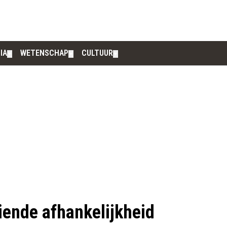
IA
WETENSCHAP
CULTUUR
▼
▼
▼
iende afhankelijkheid