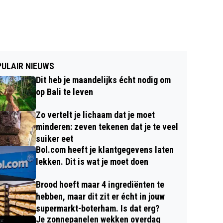
ULAIR NIEUWS
Dit heb je maandelijks écht nodig om
op Bali te leven
Zo vertelt je lichaam dat je moet
minderen: zeven tekenen dat je te veel
suiker eet
Bol.com heeft je klantgegevens laten
lekken. Dit is wat je moet doen
Brood hoeft maar 4 ingrediënten te
hebben, maar dit zit er écht in jouw
supermarkt-boterham. Is dat erg?
Je zonnepanelen wekken overdag