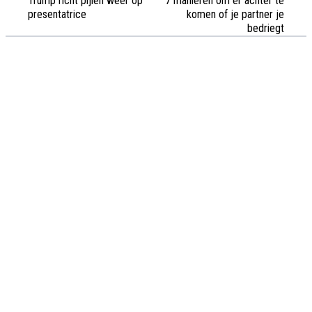
Trump richt pijlen weer op
7 manieren om er achter te
presentatrice
komen of je partner je
bedriegt