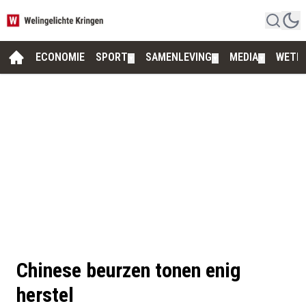
ECONOMIE
SPORT
SAMENLEVING
MEDIA
WETE
▼
▼
▼
Chinese beurzen tonen enig
herstel