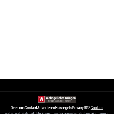
Over ons
Contact
Adverteren
Huisregels
Privacy
RSS
Cookies
wel.nl, wel, Welingelichte Kringen, media, journalistiek, dagelijks, nieuws,