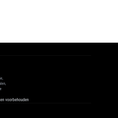
ie,
len,
he
hten voorbehouden