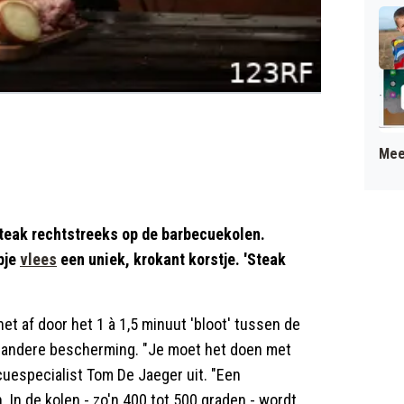
Mee
 steak rechtstreeks op de barbecuekolen.
pje
vlees
een uniek, krokant korstje. 'Steak
et af door het 1 à 1,5 minuut 'bloot' tussen de
of andere bescherming. "Je moet het doen met
ecuespecialist Tom De Jaeger uit. "Een
n. In de kolen - zo'n 400 tot 500 graden - wordt