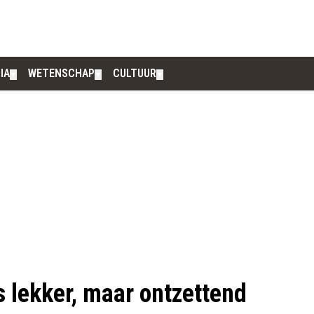
IA
WETENSCHAP
CULTUUR
▼
▼
▼
s lekker, maar ontzettend