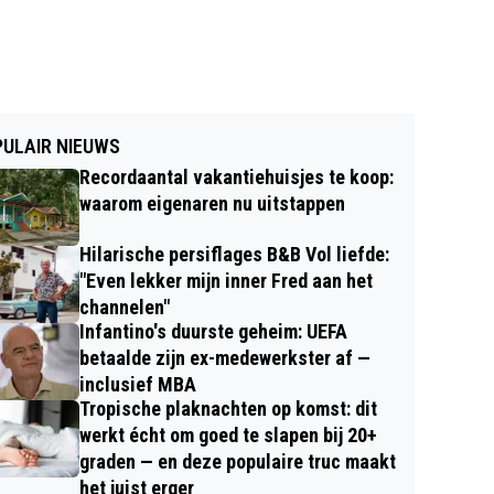
ULAIR NIEUWS
Recordaantal vakantiehuisjes te koop:
waarom eigenaren nu uitstappen
Hilarische persiflages B&B Vol liefde:
"Even lekker mijn inner Fred aan het
channelen"
Infantino's duurste geheim: UEFA
betaalde zijn ex-medewerkster af —
inclusief MBA
Tropische plaknachten op komst: dit
werkt écht om goed te slapen bij 20+
graden — en deze populaire truc maakt
het juist erger