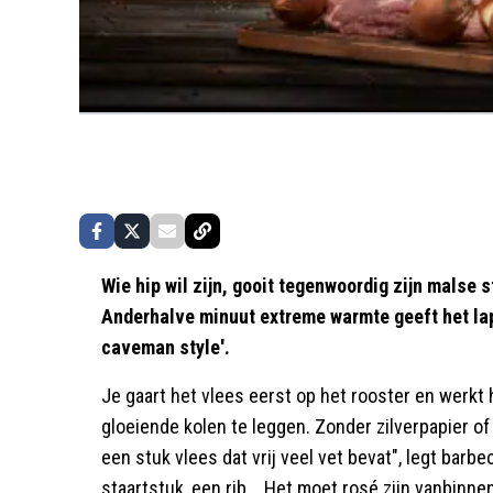
Wie hip wil zijn, gooit tegenwoordig zijn malse
Anderhalve minuut extreme warmte geeft het la
caveman style'.
Je gaart het vlees eerst op het rooster en werkt h
gloeiende kolen te leggen. Zonder zilverpapier 
een stuk vlees dat vrij veel vet bevat", legt barb
staartstuk, een rib... Het moet rosé zijn vanbinne