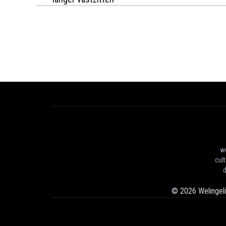
we
cul
d
©
2026
Welingel