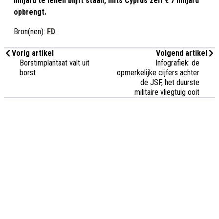
miljard te lenen blijft staan, mits Cyprus zelf € 7 miljard
opbrengt.
Bron(nen):
FD
Vorig artikel
Volgend artikel
Borstimplantaat valt uit
Infografiek: de
borst
opmerkelijke cijfers achter
de JSF, het duurste
militaire vliegtuig ooit