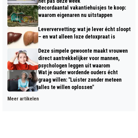
het pas deze week
Recordaantal vakantiehuisjes te koop:
waarom eigenaren nu uitstappen
Leververvetting: wat je lever écht sloopt
– en wat alleen loze detoxpraat is
Deze simpele gewoonte maakt vrouwen
direct aantrekkelijker voor mannen,
psychologen leggen uit waarom
Wat je ouder wordende ouders écht
graag willen: "Luister zonder meteen
alles te willen oplossen"
Meer artikelen