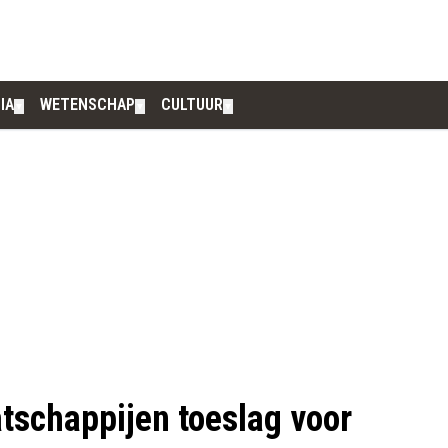
IA
WETENSCHAP
CULTUUR
▼
▼
▼
tschappijen toeslag voor