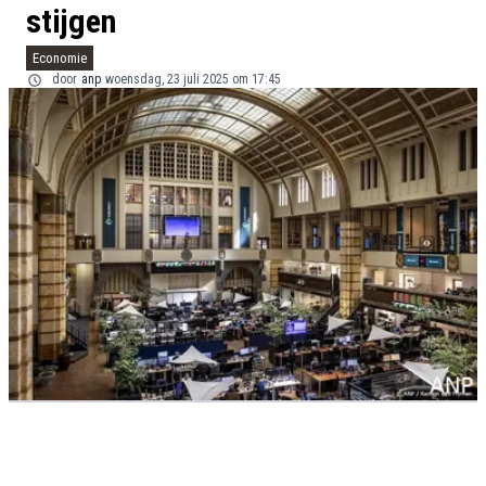
stijgen
Economie
door
anp
woensdag, 23 juli 2025 om 17:45