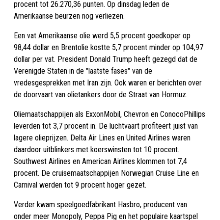
procent tot 26.270,36 punten. Op dinsdag leden de
Amerikaanse beurzen nog verliezen.
Een vat Amerikaanse olie werd 5,5 procent goedkoper op
98,44 dollar en Brentolie kostte 5,7 procent minder op 104,97
dollar per vat. President Donald Trump heeft gezegd dat de
Verenigde Staten in de "laatste fases" van de
vredesgesprekken met Iran zijn. Ook waren er berichten over
de doorvaart van olietankers door de Straat van Hormuz.
Oliemaatschappijen als ExxonMobil, Chevron en ConocoPhillips
leverden tot 3,7 procent in. De luchtvaart profiteert juist van
lagere olieprijzen. Delta Air Lines en United Airlines waren
daardoor uitblinkers met koerswinsten tot 10 procent.
Southwest Airlines en American Airlines klommen tot 7,4
procent. De cruisemaatschappijen Norwegian Cruise Line en
Carnival werden tot 9 procent hoger gezet.
Verder kwam speelgoedfabrikant Hasbro, producent van
onder meer Monopoly, Peppa Pig en het populaire kaartspel