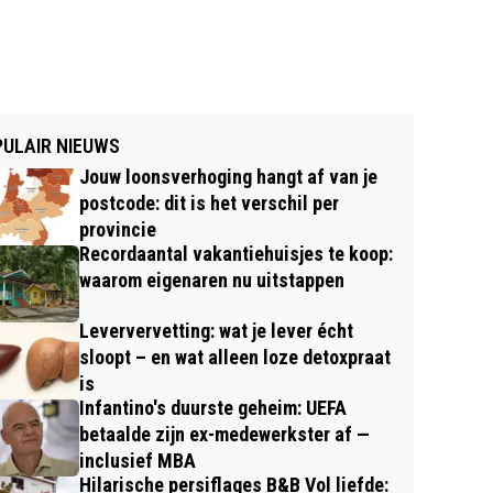
ULAIR NIEUWS
Jouw loonsverhoging hangt af van je
postcode: dit is het verschil per
provincie
Recordaantal vakantiehuisjes te koop:
waarom eigenaren nu uitstappen
Leververvetting: wat je lever écht
sloopt – en wat alleen loze detoxpraat
is
Infantino's duurste geheim: UEFA
betaalde zijn ex-medewerkster af —
inclusief MBA
Hilarische persiflages B&B Vol liefde: