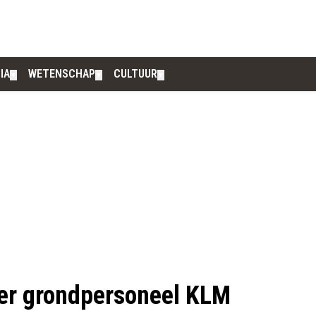
IA
WETENSCHAP
CULTUUR
▼
▼
▼
der grondpersoneel KLM