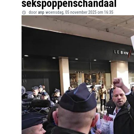
sekspoppenschandaal
door
anp
woensdag, 05 november 2025 om 16:35