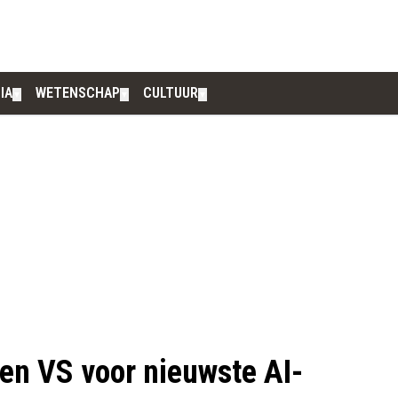
IA
WETENSCHAP
CULTUUR
▼
▼
▼
en VS voor nieuwste AI-