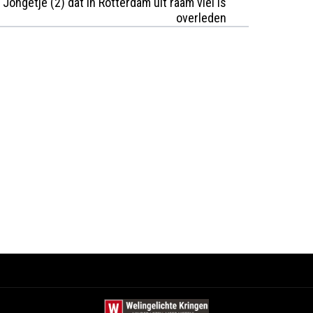
Jongetje (2) dat in Rotterdam uit raam viel is
overleden