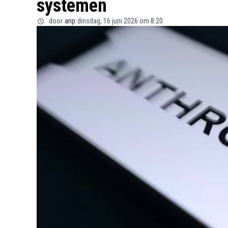
systemen
door
anp
dinsdag, 16 juni 2026 om 8:20